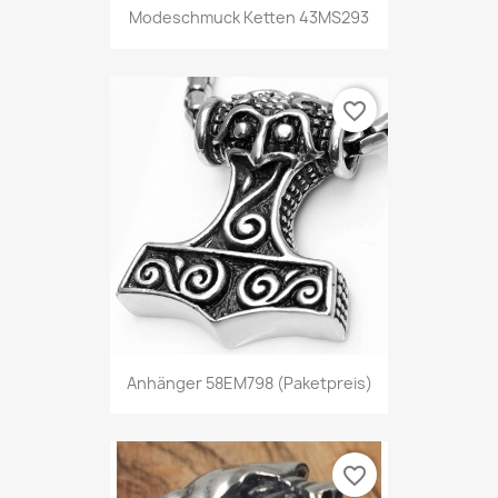
Modeschmuck Ketten 43MS293
favorite_border
Anhänger 58EM798 (Paketpreis)
favorite_border