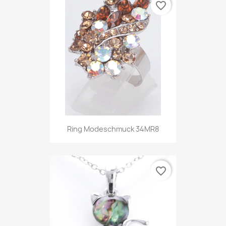
favorite_border
Ring Modeschmuck 34MR8
favorite_border