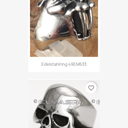
Edelstahlring 49EM633
favorite_border